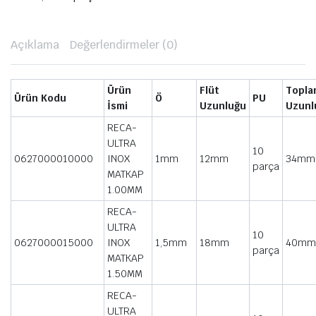
 Somunları
Açıklama
Değerlendirmeler (0)
eknolojisi
Ürün
Flüt
Topla
Ürün Kodu
Ö
PU
İsmi
Uzunluğu
Uzunl
RECA-
ULTRA
10
0627000010000
INOX
1mm
12mm
34mm
parça
MATKAP
1.00MM
RECA-
ULTRA
10
0627000015000
INOX
1,5mm
18mm
40mm
parça
MATKAP
1.50MM
RECA-
ULTRA