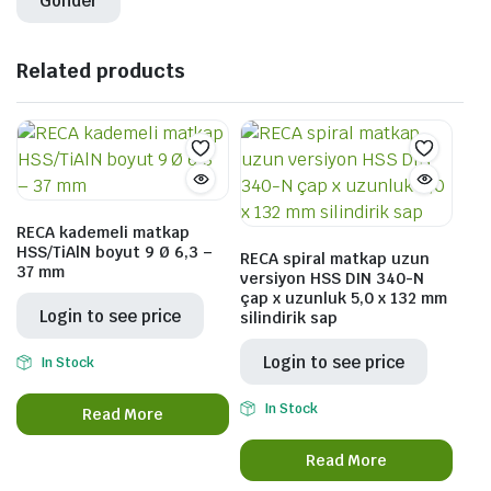
Related products
RECA kademeli matkap
HSS/TiAlN boyut 9 Ø 6,3 –
RECA spiral matkap uzun
37 mm
versiyon HSS DIN 340-N
çap x uzunluk 5,0 x 132 mm
Login to see price
silindirik sap
Login to see price
In Stock
In Stock
Read More
Read More