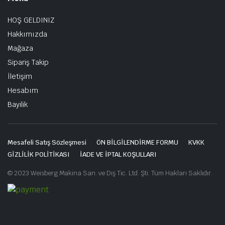
HOŞ GELDINIZ
Hakkımızda
Mağaza
Sipariş Takip
İletişim
Hesabım
Bayilik
Mesafeli Satış Sözleşmesi
ÖN BİLGİLENDİRME FORMU
KVKK
GİZLİLİK POLİTİKASI
İADE VE İPTAL KOŞULLARI
© 2023 Weisberg Makina San. ve Dış Tic. Ltd. Şti. Tüm Hakları Saklıdır.