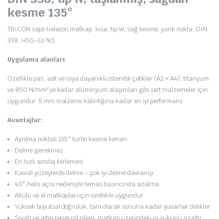
kesme 135°
TRICON saplı helezon matkap, kısa, tip W, sağ kesme, yarık nokta, DIN
338, HSS-Co %5
Uygulama alanları:
Özellikle pas, asit ve ısıya dayanıklı östenitik çelikler (A2 + A4), titanyum
ve 850 N/mm²’ye kadar alüminyum alaşımları gibi sert malzemeler için
uygundur. 5 mm malzeme kalınlığına kadar en iyi performans.
Avantajlar:
Ayrılma noktalı 135° turbo kesme kenarı
Delme gerekmez
En hızlı sondaj ilerlemesi
Kavisli yüzeylerde delme – çok iyi delme davranışı
40° helis açısı nedeniyle temas basıncında azalma
Akülü ve el matkapları için özellikle uygundur
Yüksek boyutsal doğruluk, tam olarak sonuna kadar yuvarlak delikler
Siyah ve altın rengi ısıl işlem, matkap üzerindeki ısı yükünü azaltır