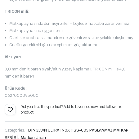
TRICON mili:
Matkap aynasında dönmeyi önler – böylece matkaba zarar vermez
Matkap aynasına uygun form
Özellikle anahtarsız mandrende güvenli ve sıkı bir şekilde sıkıştırılmış
Gücün gerekli olduğu uca optimum güç aktarımı
arı – Tapa Vidaları
Bir uyarı:
3,0 mm’den itibaren siyah/altın yüzey kaplamalı. TRICON mil ile 4,0
mm’den itibaren
onstrüksiyonu – Teras Teknolojisi
Ürün Kodu:
yon
0627000095000
er
Did you like this product? Add to favorites now and follow the
ları
product.
olojisi
Categories:
DIN 338/N ULTRA INOX HSS-CO5 PASLANMAZ MATKAP
,
SERİSİ
Matkap Uçları
aları – Ahşap Birleştiriciler