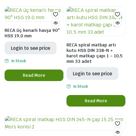
RECA üç kenarlı havşa 90°
HSS 19,0 mm
RECA spiral matkap artı
Login to see price
kutu HSS DIN 338-N +
karot matkap çapı 1 – 10,5
In Stock
mm 33 adet
Login to see price
Read More
In Stock
Read More