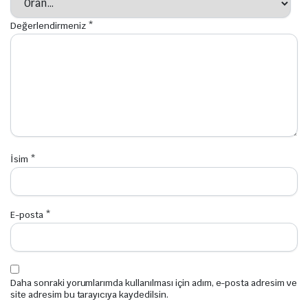
Değerlendirmeniz
*
arı – Tapa Vidaları
İsim
*
onstrüksiyonu – Teras Teknolojisi
yon
E-posta
*
er
ları
Daha sonraki yorumlarımda kullanılması için adım, e-posta adresim ve
olojisi
site adresim bu tarayıcıya kaydedilsin.
aları – Ahşap Birleştiriciler