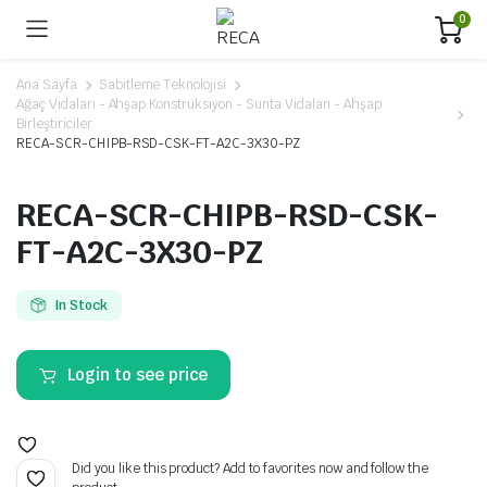
0
Ana Sayfa
Sabitleme Teknolojisi
Ağaç Vidaları - Ahşap Konstrüksiyon - Sunta Vidaları - Ahşap
Birleştiriciler
RECA-SCR-CHIPB-RSD-CSK-FT-A2C-3X30-PZ
RECA-SCR-CHIPB-RSD-CSK-
FT-A2C-3X30-PZ
In Stock
Login to see price
Did you like this product? Add to favorites now and follow the