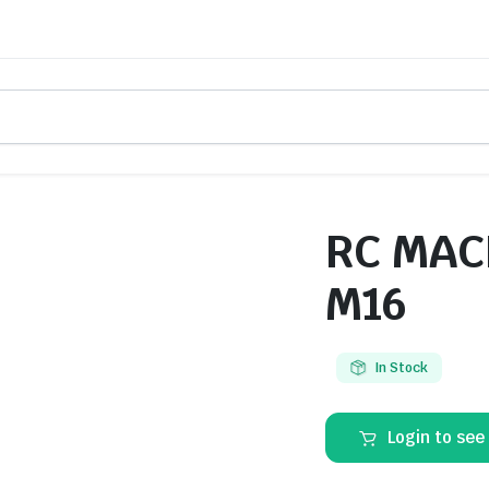
RC MAC
M16
In Stock
Login to see