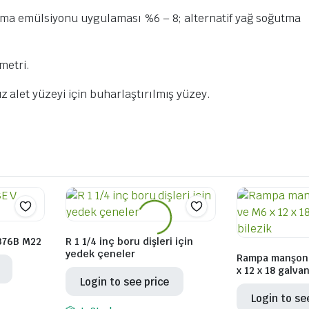
utma emülsiyonu uygulaması %6 – 8; alternatif yağ soğutma
metri.
alet yüzeyi için buharlaştırılmış yüzey.
376B M22
R 1 1/4 inç boru dişleri için
yedek çeneler
Rampa manşon 
x 12 x 18 galvan
Login to see price
Login to se