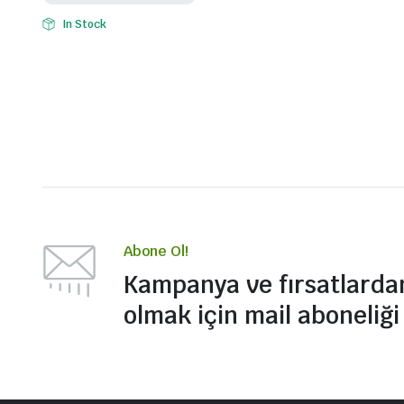
daları – Ahşap Birleştiriciler
In Stock
n Somunları
Teknolojisi
Abone Ol!
Kampanya ve fırsatlarda
olmak için mail aboneliği 