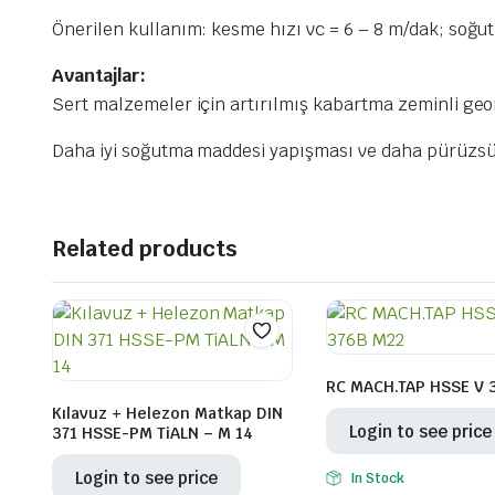
Önerilen kullanım: kesme hızı vc = 6 – 8 m/dak; soğ
Avantajlar:
Sert malzemeler için artırılmış kabartma zeminli geo
Daha iyi soğutma maddesi yapışması ve daha pürüzsüz 
ları – Tapa Vidaları
Related products
onstrüksiyonu – Teras Teknolojisi
yon
er
RC MACH.TAP HSSE V 
ları
Kılavuz + Helezon Matkap DIN
Login to see price
371 HSSE-PM TiALN – M 14
nolojisi
Login to see price
In Stock