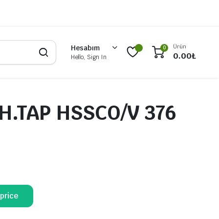
Ürün
Hesabım
0
0.00
₺
Hello, Sign In
H.TAP HSSCO/V 376
 price