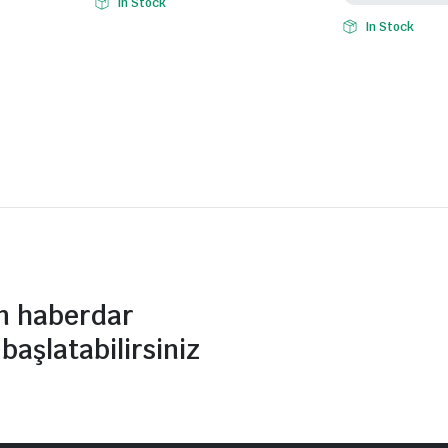
In Stock
In Stock
n haberdar
başlatabilirsiniz